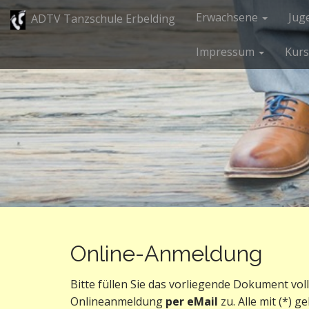
Main menu
Skip to content
Erwachsene
Jug
ADTV Tanzschule Erbelding
Impressum
Kurs
Online-Anmeldung
Bitte füllen Sie das vorliegende Dokument vo
Onlineanmeldung
per eMail
zu. Alle mit (*) g