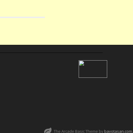
The Arcade Basic Theme by
bavotasan.com
.